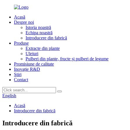
Acasă
Despre noi
Istoria noastră
Echipa noastră
Introducere din fabrică
Produse
Extracte din plante
Uleiuri
Pulberi din plante, fructe și pulberi de legume
Promisiune de calitate
Inovație R&D
Ştiri
Contact
English
Acasă
Introducere din fabrică
Introducere din fabrică