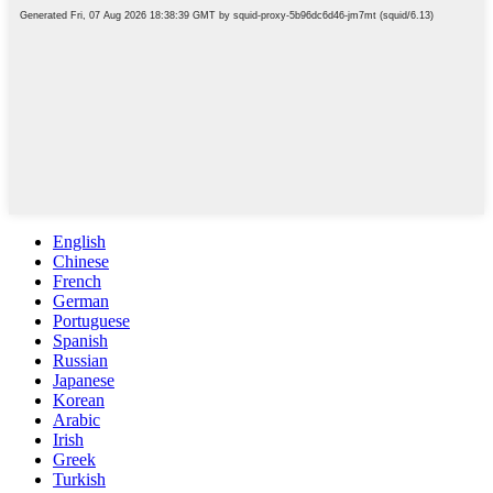
English
Chinese
French
German
Portuguese
Spanish
Russian
Japanese
Korean
Arabic
Irish
Greek
Turkish