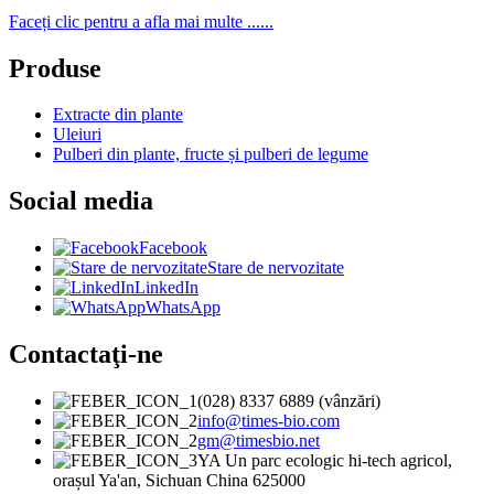
Faceți clic pentru a afla mai multe ......
Produse
Extracte din plante
Uleiuri
Pulberi din plante, fructe și pulberi de legume
Social media
Facebook
Stare de nervozitate
LinkedIn
WhatsApp
Contactaţi-ne
(028) 8337 6889 (vânzări)
info@times-bio.com
gm@timesbio.net
YA Un parc ecologic hi-tech agricol,
orașul Ya'an, Sichuan China 625000