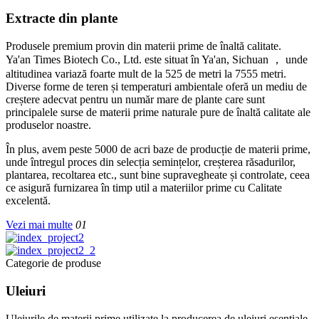
Extracte din plante
Produsele premium provin din materii prime de înaltă calitate.
Ya'an Times Biotech Co., Ltd. este situat în Ya'an, Sichuan ， unde
altitudinea variază foarte mult de la 525 de metri la 7555 metri.
Diverse forme de teren și temperaturi ambientale oferă un mediu de
creștere adecvat pentru un număr mare de plante care sunt
principalele surse de materii prime naturale pure de înaltă calitate ale
produselor noastre.
În plus, avem peste 5000 de acri baze de producție de materii prime,
unde întregul proces din selecția semințelor, creșterea răsadurilor,
plantarea, recoltarea etc., sunt bine supravegheate și controlate, ceea
ce asigură furnizarea în timp util a materiilor prime cu Calitate
excelentă.
Vezi mai multe
01
Categorie de produse
Uleiuri
Uleiurile de materii prime utilizate la producerea de uleiuri esențiale,