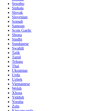
Sesotho
Sinhala
Slovak
Slovenian
Somali
Samoan
Scots Gaelic
Shona
Sindhi
Sundanese
Swahili
Tajik
Tamil
Telugu
Thai
Ukrainian
Urdu
Uzbek
Vietnamese
Welsh
Xhosa
Yiddish
Yoruba
Zulu
Kinyarwanda