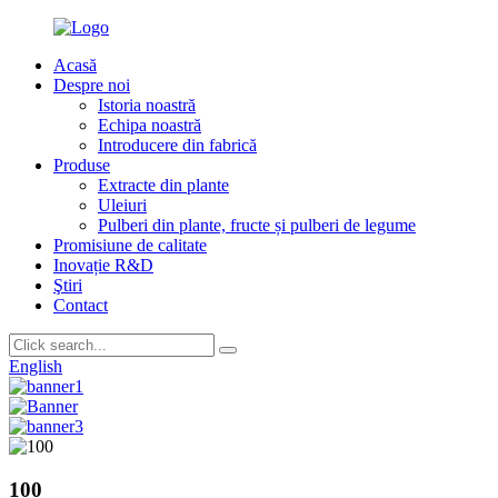
Acasă
Despre noi
Istoria noastră
Echipa noastră
Introducere din fabrică
Produse
Extracte din plante
Uleiuri
Pulberi din plante, fructe și pulberi de legume
Promisiune de calitate
Inovație R&D
Ştiri
Contact
English
100