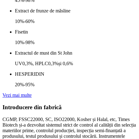
45%-98%
Extract de frunze de măsline
10%-60%
Fisetin
10%-98%
Extractul de must din St John
UV0,3%, HPLC0,3%și 0,6%
HESPERIDIN
20%-95%
Vezi mai multe
Introducere din fabrică
CGMP, FSSC22000, SC, ISO22000, Kosher și Halal, etc, Times
Biotech și-a dezvoltat sistemul strict de control al calității din selecția
materiilor prime, controlul producției, inspecția semi-finanțată a
produsului, testul produsului și controlul stocării. Instrumentele