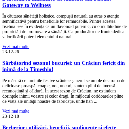
Gateway to Wellness
În căutarea sănătății holistice, compușii naturali au atras o atenție
semnificativă pentru beneficiile lor remarcabile. Printre acestea,
fisetina iese în evidență ca un flavonoid puternic, cu o multitudine de
proprietăți de promovare a sănătății. Ca producător de frunte dedicat
valorificării puterii elementului natural ...
Vezi mai multe
23-12-26
Sărbătorind sezonul bucuriei: un Crăciun fericit din
inimă de la Timesbio!
Pe măsură ce luminile festive scânteie și aerul se umple de aroma de
delicioase proaspăt coapte, noi, uneori, suntem plini de imensă
recunoștință și căldură. În acest sezon de Crăciun, ne extindem
dorințele inimii voastre și celor dragi. În mijlocul coridoarelor pline
de viață ale unității noastre de fabricație, unde han ...
Vezi mai multe
23-12-18
Berberine: utilizări, beneficii, suplimente și efecte