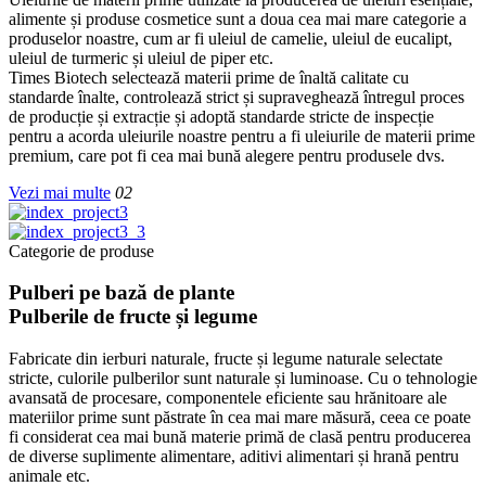
alimente și produse cosmetice sunt a doua cea mai mare categorie a
produselor noastre, cum ar fi uleiul de camelie, uleiul de eucalipt,
uleiul de turmeric și uleiul de piper etc.
Times Biotech selectează materii prime de înaltă calitate cu
standarde înalte, controlează strict și supraveghează întregul proces
de producție și extracție și adoptă standarde stricte de inspecție
pentru a acorda uleiurile noastre pentru a fi uleiurile de materii prime
premium, care pot fi cea mai bună alegere pentru produsele dvs.
Vezi mai multe
02
Categorie de produse
Pulberi pe bază de plante
Pulberile de fructe și legume
Fabricate din ierburi naturale, fructe și legume naturale selectate
stricte, culorile pulberilor sunt naturale și luminoase. Cu o tehnologie
avansată de procesare, componentele eficiente sau hrănitoare ale
materiilor prime sunt păstrate în cea mai mare măsură, ceea ce poate
fi considerat cea mai bună materie primă de clasă pentru producerea
de diverse suplimente alimentare, aditivi alimentari și hrană pentru
animale etc.