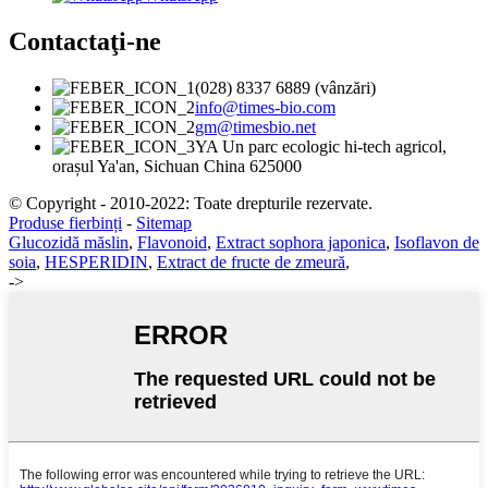
Contactaţi-ne
(028) 8337 6889 (vânzări)
info@times-bio.com
gm@timesbio.net
YA Un parc ecologic hi-tech agricol,
orașul Ya'an, Sichuan China 625000
© Copyright - 2010-2022: Toate drepturile rezervate.
Produse fierbinți
-
Sitemap
Glucozidă măslin
,
Flavonoid
,
Extract sophora japonica
,
Isoflavon de
soia
,
HESPERIDIN
,
Extract de fructe de zmeură
,
->